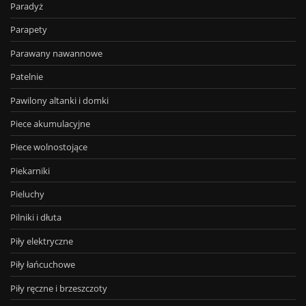
Paradyż
Parapety
Parawany nawannowe
Patelnie
Pawilony altanki i domki
Piece akumulacyjne
Piece wolnostojące
Piekarniki
Pieluchy
Pilniki i dłuta
Piły elektryczne
Piły łańcuchowe
Piły ręczne i brzeszczoty