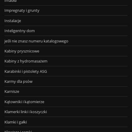
Imadła
Impregnaty i grunty
Instalacje
Inteligentny dom
jeśli nie znasz numeru katalogowego
Kabiny prysznicowe
Kabiny z hydromasażem
Karabinki i pistolety ASG
Karmy dla psów
Karnisze
Kątowniki i kątomierze
Klamerki linki i koszyczki
Klamki i gałki
Klawisze i ramki