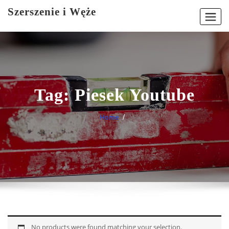
Skip
Szerszenie i Węże
to
content
Tag:
Piesek Youtube
Home
No products were found matching your selection.