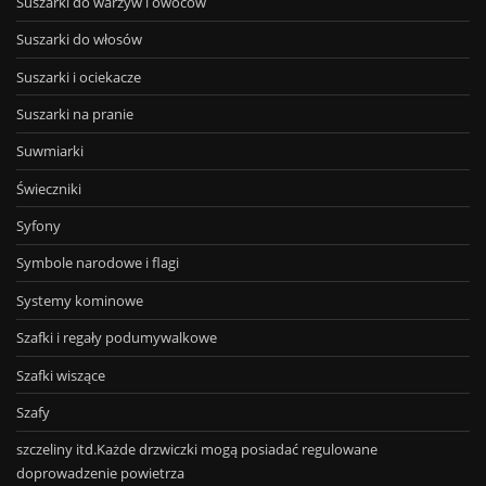
Suszarki do warzyw i owoców
Suszarki do włosów
Suszarki i ociekacze
Suszarki na pranie
Suwmiarki
Świeczniki
Syfony
Symbole narodowe i flagi
Systemy kominowe
Szafki i regały podumywalkowe
Szafki wiszące
Szafy
szczeliny itd.Każde drzwiczki mogą posiadać regulowane
doprowadzenie powietrza