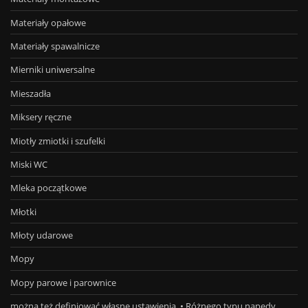
Materiały opałowe
Materiały spawalnicze
Mierniki uniwersalne
Mieszadła
Miksery ręczne
Miotły zmiotki i szufelki
Miski WC
Mleka początkowe
Młotki
Młoty udarowe
Mopy
Mopy parowe i parownice
można też definiować własne ustawienia. • Różnego typu napędy