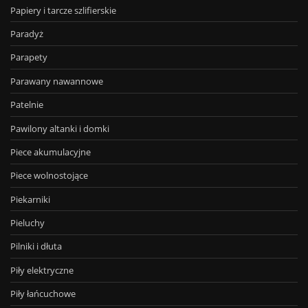
Papiery i tarcze szlifierskie
Paradyż
Parapety
Parawany nawannowe
Patelnie
Pawilony altanki i domki
Piece akumulacyjne
Piece wolnostojące
Piekarniki
Pieluchy
Pilniki i dłuta
Piły elektryczne
Piły łańcuchowe