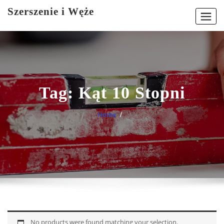
Skip
Szerszenie i Węże
to
content
Tag:
Kąt 10 Stopni
Home
No products were found matching your selection.