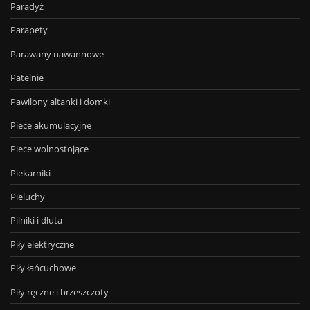
Paradyż
Parapety
Parawany nawannowe
Patelnie
Pawilony altanki i domki
Piece akumulacyjne
Piece wolnostojące
Piekarniki
Pieluchy
Pilniki i dłuta
Piły elektryczne
Piły łańcuchowe
Piły ręczne i brzeszczoty