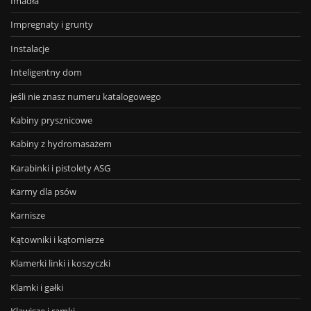
Imadła
Impregnaty i grunty
Instalacje
Inteligentny dom
jeśli nie znasz numeru katalogowego
Kabiny prysznicowe
Kabiny z hydromasażem
Karabinki i pistolety ASG
Karmy dla psów
Karnisze
Kątowniki i kątomierze
Klamerki linki i koszyczki
Klamki i gałki
Klawisze i ramki