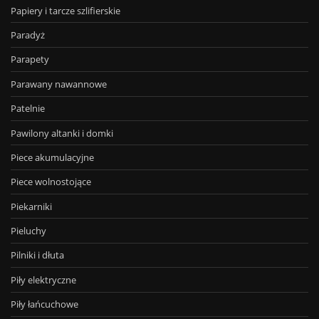
Papiery i tarcze szlifierskie
Paradyż
Parapety
Parawany nawannowe
Patelnie
Pawilony altanki i domki
Piece akumulacyjne
Piece wolnostojące
Piekarniki
Pieluchy
Pilniki i dłuta
Piły elektryczne
Piły łańcuchowe