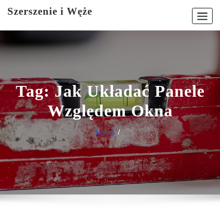
Skip
Szerszenie i Węże
to
content
Tag:
Jak Układać Panele
Względem Okna
Home