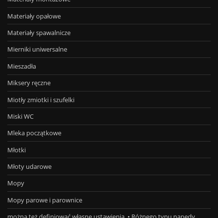
Materiały opałowe
Materiały spawalnicze
Mierniki uniwersalne
Mieszadła
Miksery ręczne
Miotły zmiotki i szufelki
Miski WC
Mleka początkowe
Młotki
Młoty udarowe
Mopy
Mopy parowe i parownice
można też definiować własne ustawienia. • Różnego typu napędy