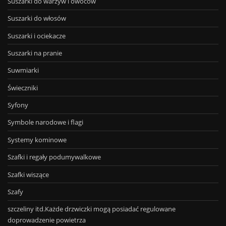
Suszarki do warzyw i owoców
Suszarki do włosów
Suszarki i ociekacze
Suszarki na pranie
Suwmiarki
Świeczniki
Syfony
Symbole narodowe i flagi
Systemy kominowe
Szafki i regały podumywalkowe
Szafki wiszące
Szafy
szczeliny itd.Każde drzwiczki mogą posiadać regulowane
doprowadzenie powietrza