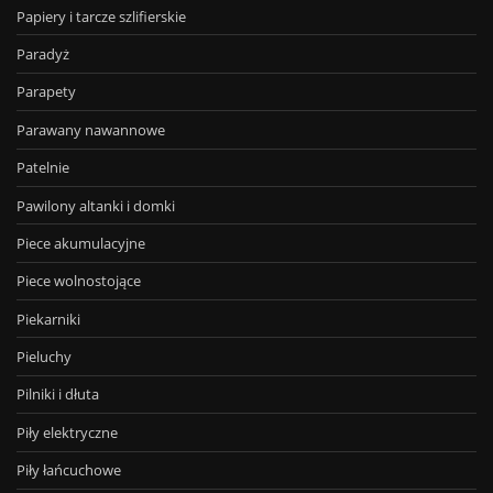
Papiery i tarcze szlifierskie
Paradyż
Parapety
Parawany nawannowe
Patelnie
Pawilony altanki i domki
Piece akumulacyjne
Piece wolnostojące
Piekarniki
Pieluchy
Pilniki i dłuta
Piły elektryczne
Piły łańcuchowe