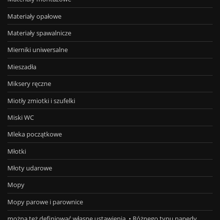
Materiały opałowe
Materiały spawalnicze
Mierniki uniwersalne
Mieszadła
Miksery ręczne
Miotły zmiotki i szufelki
Miski WC
Mleka początkowe
Młotki
Młoty udarowe
Mopy
Mopy parowe i parownice
można też definiować własne ustawienia. • Różnego typu napędy