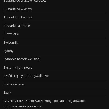
Suszarki do warzyw i owoców
Suszarki do włosów
Suszarki i ociekacze
Suszarki na pranie
Suwmiarki
Świeczniki
Syfony
Symbole narodowe i flagi
Systemy kominowe
Szafki i regały podumywalkowe
Szafki wiszące
Szafy
szczeliny itd.Każde drzwiczki mogą posiadać regulowane
doprowadzenie powietrza