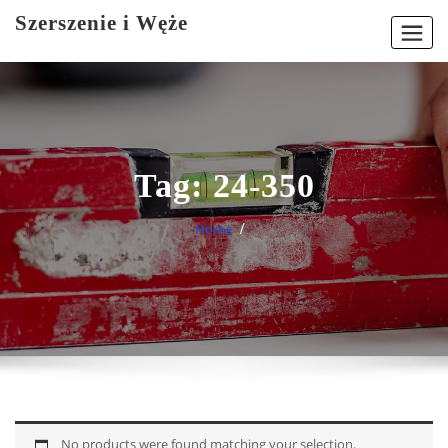
Skip
Szerszenie i Węże
to
content
Tag:
24-350
Home
No products were found matching your selection.