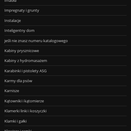
Imadła
Impregnaty i grunty
Instalacje
Inteligentny dom
jeśli nie znasz numeru katalogowego
Kabiny prysznicowe
Kabiny z hydromasażem
Karabinki i pistolety ASG
Karmy dla psów
Karnisze
Kątowniki i kątomierze
Klamerki linki i koszyczki
Klamki i gałki
Klawisze i ramki