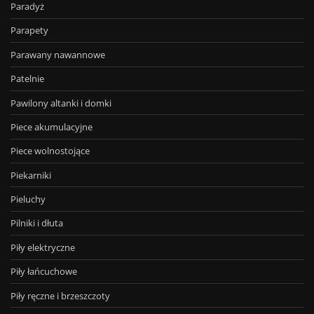
Paradyż
Parapety
Parawany nawannowe
Patelnie
Pawilony altanki i domki
Piece akumulacyjne
Piece wolnostojące
Piekarniki
Pieluchy
Pilniki i dłuta
Piły elektryczne
Piły łańcuchowe
Piły ręczne i brzeszczoty