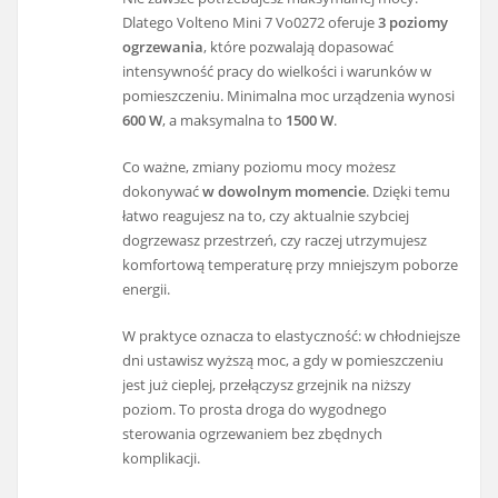
Dlatego Volteno Mini 7 Vo0272 oferuje
3 poziomy
ogrzewania
, które pozwalają dopasować
intensywność pracy do wielkości i warunków w
pomieszczeniu. Minimalna moc urządzenia wynosi
600 W
, a maksymalna to
1500 W
.
Co ważne, zmiany poziomu mocy możesz
dokonywać
w dowolnym momencie
. Dzięki temu
łatwo reagujesz na to, czy aktualnie szybciej
dogrzewasz przestrzeń, czy raczej utrzymujesz
komfortową temperaturę przy mniejszym poborze
energii.
W praktyce oznacza to elastyczność: w chłodniejsze
dni ustawisz wyższą moc, a gdy w pomieszczeniu
jest już cieplej, przełączysz grzejnik na niższy
poziom. To prosta droga do wygodnego
sterowania ogrzewaniem bez zbędnych
komplikacji.