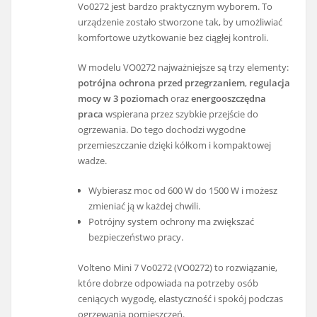
Vo0272 jest bardzo praktycznym wyborem. To
urządzenie zostało stworzone tak, by umożliwiać
komfortowe użytkowanie bez ciągłej kontroli.
W modelu VO0272 najważniejsze są trzy elementy:
potrójna ochrona przed przegrzaniem
,
regulacja
mocy w 3 poziomach
oraz
energooszczędna
praca
wspierana przez szybkie przejście do
ogrzewania. Do tego dochodzi wygodne
przemieszczanie dzięki kółkom i kompaktowej
wadze.
Wybierasz moc od 600 W do 1500 W i możesz
zmieniać ją w każdej chwili.
Potrójny system ochrony ma zwiększać
bezpieczeństwo pracy.
Volteno Mini 7 Vo0272 (VO0272) to rozwiązanie,
które dobrze odpowiada na potrzeby osób
ceniących wygodę, elastyczność i spokój podczas
ogrzewania pomieszczeń.