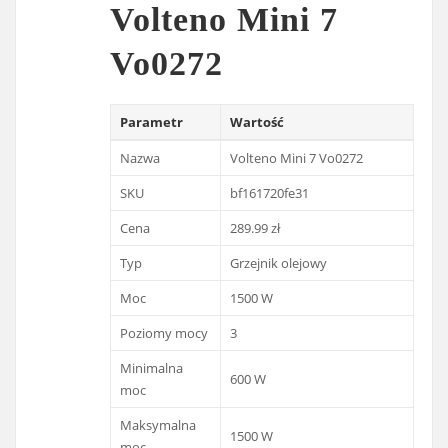
Volteno Mini 7
Vo0272
Parametr
Wartość
Nazwa
Volteno Mini 7 Vo0272
SKU
bf161720fe31
Cena
289.99 zł
Typ
Grzejnik olejowy
Moc
1500 W
Poziomy mocy
3
Minimalna
600 W
moc
Maksymalna
1500 W
moc