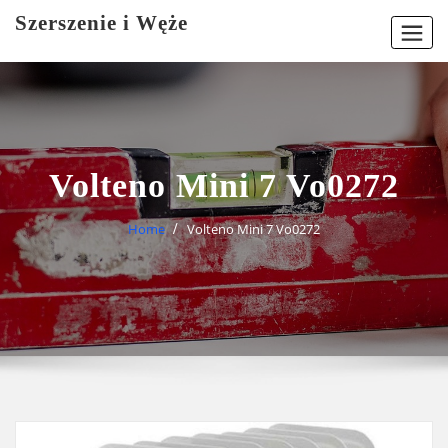
Skip
Szerszenie i Węże
to
content
Volteno Mini 7 Vo0272
Home
Volteno Mini 7 Vo0272