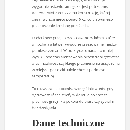
Ogrzewanie ma sens wtedy, gdy możesz je
wygodnie ustawić tam, gdzie jest potrzebne.
Volteno Mini 7 Vo0272 ma konstrukcję, której
ciężar wynosi
nieco ponad 6 kg
, co ułatwia jego
przenoszenie i zmianę położenia.
Dodatkowo grzejnik wyposażono w
kółka
, które
umożliwiają łatwe i wygodne przesuwanie między
pomieszczeniami. W praktyce oznacza to mniej
wysiłku podczas aranżowania przestrzeni grzewczej
oraz możliwość szybkiego przeniesienia urządzenia
w miejsce, gdzie aktualnie chcesz podnieść
temperaturę.
To rozwiązanie docenisz szczególnie wtedy, gdy
ogrzewasz różne strefy w domu albo chcesz
przenieść grzejnik z pokoju do biura czy sypialni
bez dźwigania.
Dane techniczne