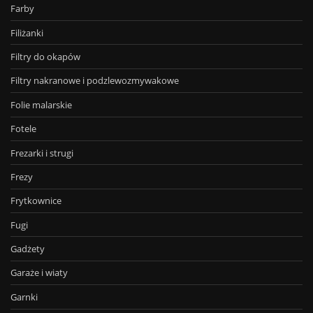
Farby
Filiżanki
Filtry do okapów
Filtry nakranowe i podzlewozmywakowe
Folie malarskie
Fotele
Frezarki i strugi
Frezy
Frytkownice
Fugi
Gadżety
Garaże i wiaty
Garnki