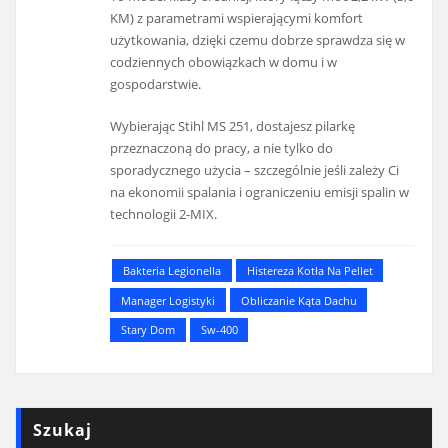
KM) z parametrami wspierającymi komfort
użytkowania, dzięki czemu dobrze sprawdza się w
codziennych obowiązkach w domu i w
gospodarstwie.
Wybierając Stihl MS 251, dostajesz pilarkę
przeznaczoną do pracy, a nie tylko do
sporadycznego użycia – szczególnie jeśli zależy Ci
na ekonomii spalania i ograniczeniu emisji spalin w
technologii 2-MIX.
Bakteria Legionella
Histereza Kotła Na Pellet
Manager Logistyki
Obliczanie Kąta Dachu
Stary Dom
Sw-400
Szukaj