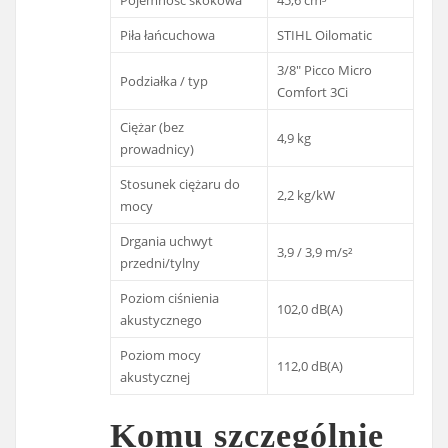
Piła łańcuchowa
STIHL Oilomatic
3/8" Picco Micro
Podziałka / typ
Comfort 3Ci
Ciężar (bez
4,9 kg
prowadnicy)
Stosunek ciężaru do
2,2 kg/kW
mocy
Drgania uchwyt
3,9 / 3,9 m/s²
przedni/tylny
Poziom ciśnienia
102,0 dB(A)
akustycznego
Poziom mocy
112,0 dB(A)
akustycznej
Komu szczególnie