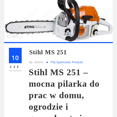
Stihl MS 251
10
By
Admin
Piły Spalinowe
,
Produkt
CZE
Stihl MS 251 –
mocna pilarka do
prac w domu,
ogrodzie i