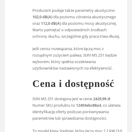
Producent podaje także parametry akustyczne:
102,0 dB(A)
dla poziomu ciśnienia akustycznego
oraz
112,0 dB(A)
dla poziomu mocy akustycznej.
Warto pamiętać o odpowiednich środkach
ochrony słuchu, szczególnie gdy praca trwa dłużej.
Jeśli cenisz rozwiązania, które łączą moc z
rozsądnym zużyciem paliwa, Stihl MS 251 będzie
wyborem, który spełnia oczekiwania
użytkowników nastawionych na efektywność.
Cena i dostępność
Stihl MS 251 dostępna jest w cenie
2429,99 zł
.
Numer SKU produktu to
12493ebc88a4
, co ułatwia
identyfikację oferty podczas porównywania
parametrów lub sprawdzania dostępności.
To model klasy średniej, który łączy moc 2,2 kW (3,0