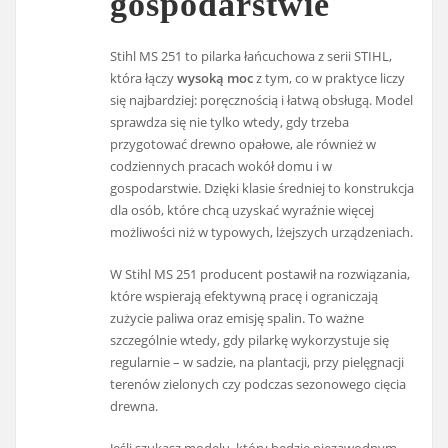
gospodarstwie
Stihl MS 251 to pilarka łańcuchowa z serii STIHL,
która łączy
wysoką moc
z tym, co w praktyce liczy
się najbardziej: poręcznością i łatwą obsługą. Model
sprawdza się nie tylko wtedy, gdy trzeba
przygotować drewno opałowe, ale również w
codziennych pracach wokół domu i w
gospodarstwie. Dzięki klasie średniej to konstrukcja
dla osób, które chcą uzyskać wyraźnie więcej
możliwości niż w typowych, lżejszych urządzeniach.
W Stihl MS 251 producent postawił na rozwiązania,
które wspierają efektywną pracę i ograniczają
zużycie paliwa oraz emisję spalin. To ważne
szczególnie wtedy, gdy pilarkę wykorzystuje się
regularnie – w sadzie, na plantacji, przy pielęgnacji
terenów zielonych czy podczas sezonowego cięcia
drewna.