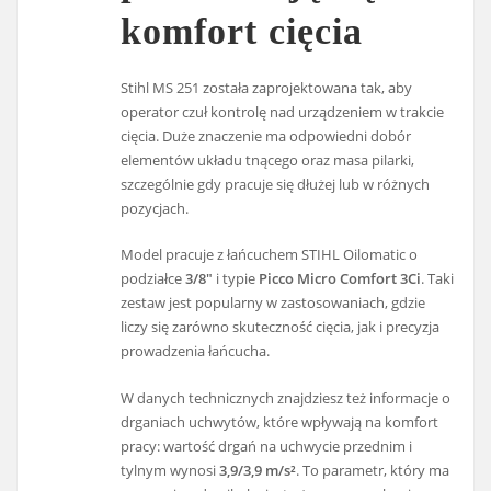
komfort cięcia
Stihl MS 251 została zaprojektowana tak, aby
operator czuł kontrolę nad urządzeniem w trakcie
cięcia. Duże znaczenie ma odpowiedni dobór
elementów układu tnącego oraz masa pilarki,
szczególnie gdy pracuje się dłużej lub w różnych
pozycjach.
Model pracuje z łańcuchem STIHL Oilomatic o
podziałce
3/8″
i typie
Picco Micro Comfort 3Ci
. Taki
zestaw jest popularny w zastosowaniach, gdzie
liczy się zarówno skuteczność cięcia, jak i precyzja
prowadzenia łańcucha.
W danych technicznych znajdziesz też informacje o
drganiach uchwytów, które wpływają na komfort
pracy: wartość drgań na uchwycie przednim i
tylnym wynosi
3,9/3,9 m/s²
. To parametr, który ma