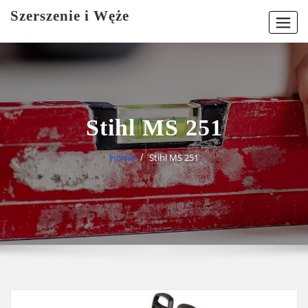
Skip
Szerszenie i Węże
to
content
Stihl MS 251
Home
Stihl MS 251