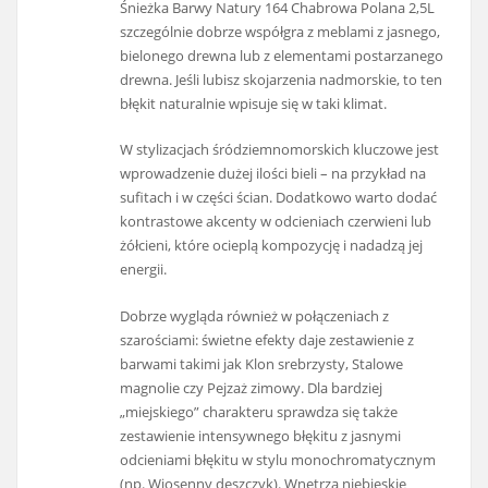
Śnieżka Barwy Natury 164 Chabrowa Polana 2,5L
szczególnie dobrze współgra z meblami z jasnego,
bielonego drewna lub z elementami postarzanego
drewna. Jeśli lubisz skojarzenia nadmorskie, to ten
błękit naturalnie wpisuje się w taki klimat.
W stylizacjach śródziemnomorskich kluczowe jest
wprowadzenie dużej ilości bieli – na przykład na
sufitach i w części ścian. Dodatkowo warto dodać
kontrastowe akcenty w odcieniach czerwieni lub
żółcieni, które ocieplą kompozycję i nadadzą jej
energii.
Dobrze wygląda również w połączeniach z
szarościami: świetne efekty daje zestawienie z
barwami takimi jak Klon srebrzysty, Stalowe
magnolie czy Pejzaż zimowy. Dla bardziej
„miejskiego” charakteru sprawdza się także
zestawienie intensywnego błękitu z jasnymi
odcieniami błękitu w stylu monochromatycznym
(np. Wiosenny deszczyk). Wnętrza niebieskie