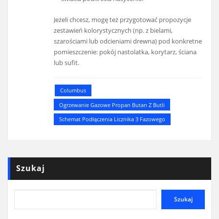
Jeżeli chcesz, mogę też przygotować propozycje
zestawień kolorystycznych (np. z bielami,
szarościami lub odcieniami drewna) pod konkretne
pomieszczenie: pokój nastolatka, korytarz, ściana
lub sufit.
Columbus
Ogrzewanie Gazowe Propan Butan Z Butli
Schemat Podłączenia Licznika 3 Fazowego
Szukaj
Szukaj