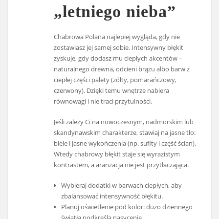
„letniego nieba”
Chabrowa Polana najlepiej wygląda, gdy nie
zostawiasz jej samej sobie. Intensywny błękit
zyskuje, gdy dodasz mu ciepłych akcentów –
naturalnego drewna, odcieni brązu albo barw z
ciepłej części palety (żółty, pomarańczowy,
czerwony). Dzięki temu wnętrze nabiera
równowagi i nie traci przytulności.
Jeśli zależy Ci na nowoczesnym, nadmorskim lub
skandynawskim charakterze, stawiaj na jasne tło:
biele i jasne wykończenia (np. sufity i część ścian).
Wtedy chabrowy błękit staje się wyrazistym
kontrastem, a aranżacja nie jest przytłaczająca.
Wybieraj dodatki w barwach ciepłych, aby
zbalansować intensywność błękitu.
Planuj oświetlenie pod kolor: dużo dziennego
światła podkreśla nasycenie.