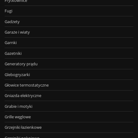
Frytkownice
Fugi
Gadżety
Garaże i wiaty
Garnki
Gazetniki
Generatory prądu
Glebogryzarki
Głowice termostatyczne
Gniazda elektryczne
Grabie i motyki
Grille węglowe
Grzejniki łazienkowe
Grzejniki pokojowe