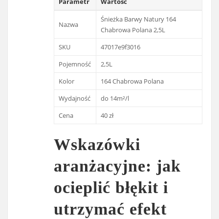
Parametr
Wartość
Śnieżka Barwy Natury 164
Nazwa
Chabrowa Polana 2,5L
SKU
47017e9f3016
Pojemność
2,5L
Kolor
164 Chabrowa Polana
Wydajność
do 14m²/l
Cena
40 zł
Wskazówki
aranżacyjne: jak
ocieplić błękit i
utrzymać efekt