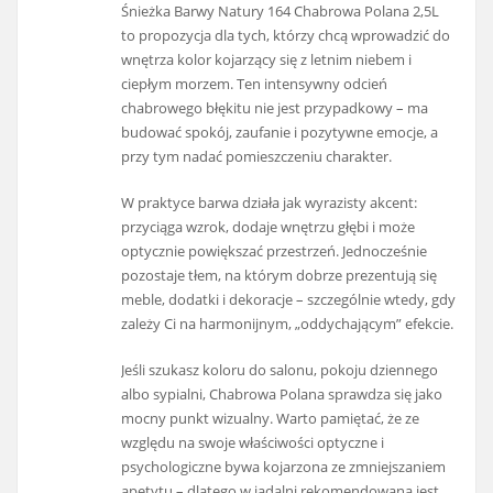
Śnieżka Barwy Natury 164 Chabrowa Polana 2,5L
to propozycja dla tych, którzy chcą wprowadzić do
wnętrza kolor kojarzący się z letnim niebem i
ciepłym morzem. Ten intensywny odcień
chabrowego błękitu nie jest przypadkowy – ma
budować spokój, zaufanie i pozytywne emocje, a
przy tym nadać pomieszczeniu charakter.
W praktyce barwa działa jak wyrazisty akcent:
przyciąga wzrok, dodaje wnętrzu głębi i może
optycznie powiększać przestrzeń. Jednocześnie
pozostaje tłem, na którym dobrze prezentują się
meble, dodatki i dekoracje – szczególnie wtedy, gdy
zależy Ci na harmonijnym, „oddychającym” efekcie.
Jeśli szukasz koloru do salonu, pokoju dziennego
albo sypialni, Chabrowa Polana sprawdza się jako
mocny punkt wizualny. Warto pamiętać, że ze
względu na swoje właściwości optyczne i
psychologiczne bywa kojarzona ze zmniejszaniem
apetytu – dlatego w jadalni rekomendowana jest