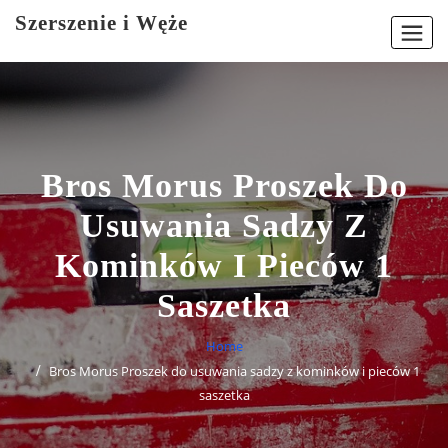
Skip
Szerszenie i Węże
to
content
Bros Morus Proszek Do
Usuwania Sadzy Z
Kominków I Pieców 1
Saszetka
Home
Bros Morus Proszek do usuwania sadzy z kominków i pieców 1
saszetka