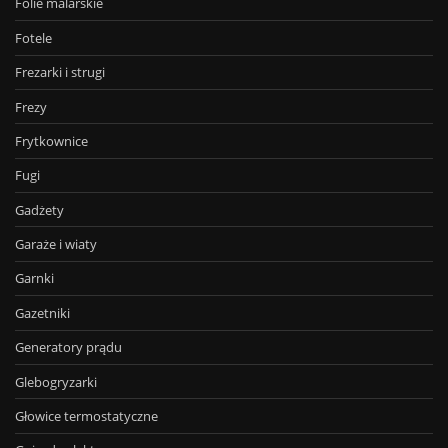
Folie malarskie
Fotele
Frezarki i strugi
Frezy
Frytkownice
Fugi
Gadżety
Garaże i wiaty
Garnki
Gazetniki
Generatory prądu
Glebogryzarki
Głowice termostatyczne