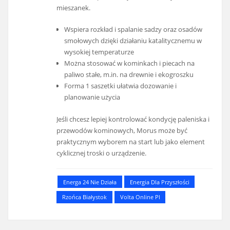
mieszanek.
Wspiera rozkład i spalanie sadzy oraz osadów
smołowych dzięki działaniu katalitycznemu w
wysokiej temperaturze
Można stosować w kominkach i piecach na
paliwo stałe, m.in. na drewnie i ekogroszku
Forma 1 saszetki ułatwia dozowanie i
planowanie użycia
Jeśli chcesz lepiej kontrolować kondycję paleniska i
przewodów kominowych, Morus może być
praktycznym wyborem na start lub jako element
cyklicznej troski o urządzenie.
Energa 24 Nie Działa
Energia Dla Przyszłości
Rzońca Białystok
Volta Online Pl