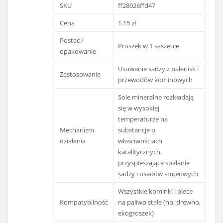
SKU
ff28026ffd47
Cena
1.15 zł
Postać /
Proszek w 1 saszetce
opakowanie
Usuwanie sadzy z palenisk i
Zastosowanie
przewodów kominowych
Sole mineralne rozkładają
się w wysokiej
temperaturze na
Mechanizm
substancje o
działania
właściwościach
katalitycznych,
przyspieszające spalanie
sadzy i osadów smołowych
Wszystkie kominki i piece
Kompatybilność
na paliwo stałe (np. drewno,
ekogroszek)