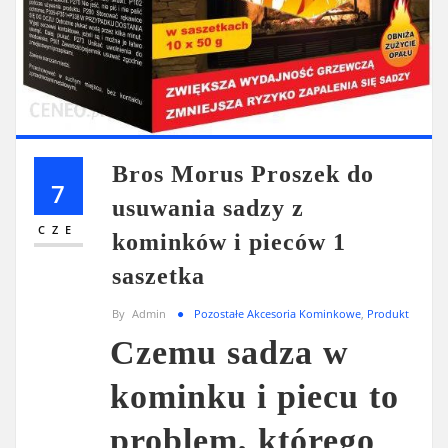
Bros Morus Proszek do
7
usuwania sadzy z
CZE
kominków i pieców 1
saszetka
By
Admin
Pozostałe Akcesoria Kominkowe
,
Produkt
Czemu sadza w
kominku i piecu to
problem, którego