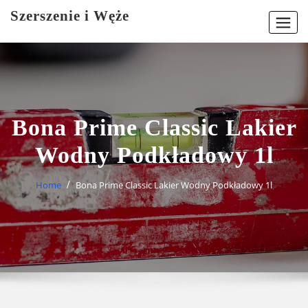
Skip
Szerszenie i Węże
to
content
Bona Prime Classic Lakier
Wodny Podkładowy 1l
Home
Bona Prime Classic Lakier Wodny Podkładowy 1l