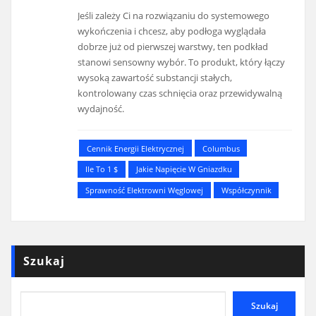
Jeśli zależy Ci na rozwiązaniu do systemowego
wykończenia i chcesz, aby podłoga wyglądała
dobrze już od pierwszej warstwy, ten podkład
stanowi sensowny wybór. To produkt, który łączy
wysoką zawartość substancji stałych,
kontrolowany czas schnięcia oraz przewidywalną
wydajność.
Cennik Energii Elektrycznej
Columbus
Ile To 1 $
Jakie Napięcie W Gniazdku
Sprawność Elektrowni Węglowej
Współczynnik
Szukaj
Szukaj