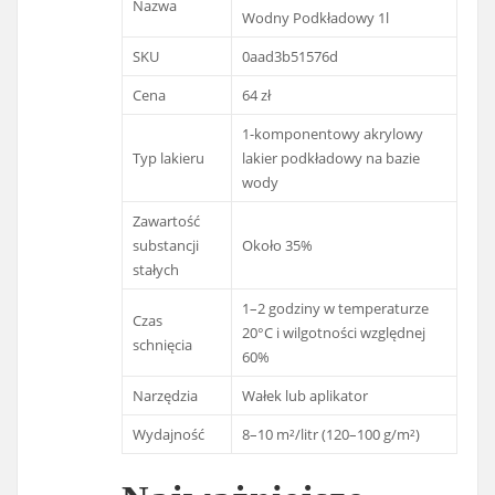
Nazwa
Wodny Podkładowy 1l
SKU
0aad3b51576d
Cena
64 zł
1-komponentowy akrylowy
Typ lakieru
lakier podkładowy na bazie
wody
Zawartość
substancji
Około 35%
stałych
1–2 godziny w temperaturze
Czas
20°C i wilgotności względnej
schnięcia
60%
Narzędzia
Wałek lub aplikator
Wydajność
8–10 m²/litr (120–100 g/m²)